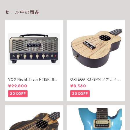
セール中の商品
VOX Night Train NT15H 真空
ORTEGA K3-SPM ソプラノ ウ
管ヘッド【アウトレット】
クレレ
¥99,800
¥8,360
20%OFF
20%OFF