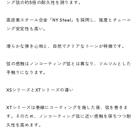
ング弦の約5倍の耐久性を誇ります。​
高炭素スチール合金「NY Steel」を採用し、強度とチューニ
ング安定性も高い。​
滑らかな弾き心地と、自然でクリアなトーンが特徴です。​
弦の感触はノンコーティング弦とは異なり、ツルツルとした
手触りになります。​
XSシリーズとXTシリーズの違い
XTシリーズは巻線にコーティングを施した後、弦を巻きま
す。そのため、ノンコーティング弦に近い感触を保ちつつ耐
久性を高めます。​