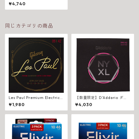
リオ XSE ボーナスパック エレ
¥4,740
キギター弦
同じカテゴリの商品
Les Paul Premium Electric
【数量限定】D'Addario ダダ
Guitar Strings
リオ NYXL ボーナスパック エ
¥1,980
¥4,030
レキギター弦