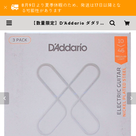
8月9日より夏季休暇のため、発送は17日以降とな
る可能性があります
【数量限定】D’Addario ダダリオ
XSE ボーナスパック エレキギター
弦 | 西尾楽器BASE店 | 楽器通販