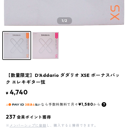
1
/2
【数量限定】D’Addario ダダリオ XSE ボーナスパッ
ク エレキギター弦
4,740
¥
¥1,580
なら
手数料無料で
月々
から
237
会員ポイント獲得
※
メンバーシップに登録
し、購入すると獲得できます。