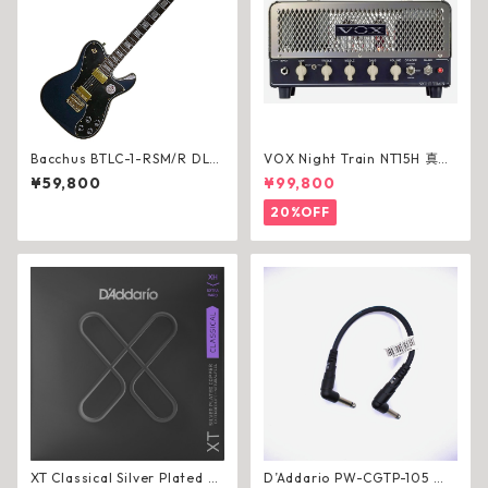
Bacchus BTLC-1-RSM/R DLP
VOX Night Train NT15H 真空
B エレキギター ローステッド
管ヘッド【アウトレット】
¥59,800
¥99,800
メイプル ハムバッカー ダーク
レイクプラシッドブルー
20%OFF
XT Classical Silver Plated C
D’Addario PW-CGTP-105 パ