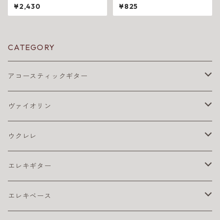
opper, Extra Hard Tension
ッチケーブル 15cm L-L
¥2,430
¥825
CATEGORY
アコースティックギター
アコギ アクセサリ
ヴァイオリン
アコギ チューナー
アコギ アンプ
バイオリン弦
ウクレレ
アコギ ピックアップ
4/4
アコギ 弦
松脂
ウクレレ アクセサリ
エレキギター
カポ
アコギ弦 お買得パック
ウクレレ チューナー
アコギ本体
ウクレレベース
エレキ アクセサリ
エレキベース
クリーナー・ワックス