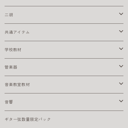
初心者にオススメのクラシックギター
激安ドラムセット
タングドラム
スズキ
キーボードアンプ
ピックアップ
二胡
練習パッド
初心者におすすめのキーボード
楽器ケーブル
二胡セット
共通アイテム
スネアドラム
初心者におすすめの電子ピアノ
初心者におすすめの二胡
クリーナー
学校教材
スタンド
電子ピアノ／キーボード用アクセサリ
その他
リコーダー
管楽器
ペダル
アルト リコーダー
ヘッドフォン
鍵盤ハーモニカ
アルトサックス
音楽教室教材
シンバル
ソプラノ リコーダー
メロディオン パーツ
サックスリード
ライブに便利なグッズ
テナーサックス
幼児向け
音響
サックスリード
練習に便利なグッズ
DTM
ギター弦数量限定パック