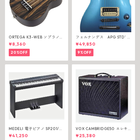
ORTEGA K3-WEB ソプラノ
フェルナンデス APG STD' 16
ウクレレ
VMB エレキギター
¥8,360
¥49,850
20%OFF
9%OFF
MEDELI 電子ピアノ SP201/BK
VOX CAMBRIDGE50 エレキ
専用スタンド(ST430)付き 88
ギターアンプ
¥41,250
¥25,380
鍵