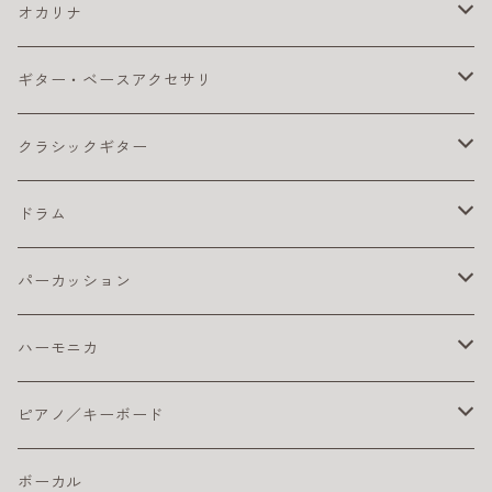
コーティング弦
ウクレレ ピックアップ
おとなにおすすめのアコギ
カポ
コンサート・ウクレレ
エレキ アンプ
ベース アクセサリ
オカリナ
その他
ライブにおすすめのアコギ
ギター チューナー
ウクレレ初心者セット
クリーナー・ワックス
ソプラノ ウクレレ
エレキ エフェクター
ベース エフェクター
アルト
ギター・ベースアクセサリ
ピック
初心者におすすめのアコギ
クリーナー・ワックス
ライブにおすすめのウクレレ
その他
プレゼント向きのウクレレ
初心者におすすめのオカリナ（アルト）
テナー・ウクレレ
エレキギター弦
ベース 弦
ソプラノ
カポタスト
クラシックギター
楽器ケーブル
小学生におすすめのアコギ
その他
初心者におすすめウクレレ
楽器ケーブル
初心者セット／ソプラノウクレレ
エレキ弦 お買得パック
初心者におすすめのオカリナ
エレキギター本体
ベースアンプ
テナー
ギターチューナー
クラシック アクセサリ
ドラム
ピック
初心者におすすめウクレレ
おとなにオススメのエレキギター
練習用ベースアンプ
ギター チューナー
ベース本体
クリーナー・ワックス
クラシックギター弦
ドラム アクセサリ
パーカッション
楽器ケーブル
こどもにオススメのエレキギター
クラシックギター ピックアップ
ライブにおすすめのベース
コーティング弦
その他
ストラップ
クラシックギター本体
ドラムセット
初心者におすすめ
ハーモニカ
ライブにオススメのエレキギター
クリーナー・ワックス
初心者におすすめのベース
おとなにおすすめのクラシックギター
おすすめのドラムセット
カホン本体
その他
電子ドラム用アンプ
テンホールズ（ブルースハープ）
ピアノ／キーボード
初心者におすすめのエレキギター
楽器ケーブル
こどもにオススメのクラシックギター
ドラム・アクセサリー
カリンバ
ヘッドフォン
スズキ
ピック
ドラムスティック
複音ハーモニカ
電子ピアノ／キーボード
ボーカル