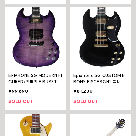
EPIPHONE SG MODERN FI
Epiphone SG CUSTOM E
GURED/PURPLE BURST EI
BONY EISCEBGH1 エレキ
SMPRBNH1 エレキギター
ギター
¥99,690
¥81,200
SOLD OUT
SOLD OUT