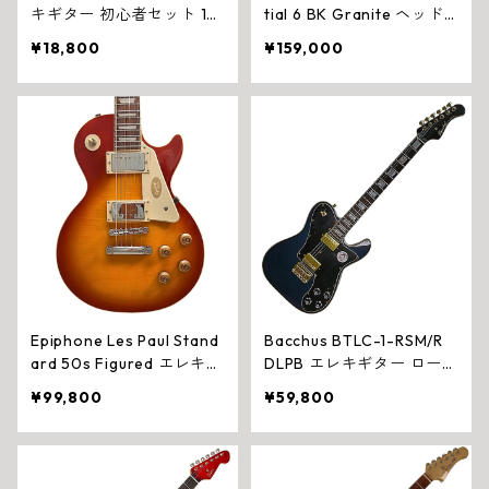
キギター 初心者セット 10
tial 6 BK Granite ヘッド
Wアンプ 教則DVD チュー
レス エレキギター※アウ
¥18,800
¥159,000
ナー付き ストラトタイプ
トレット
Epiphone Les Paul Stand
Bacchus BTLC-1-RSM/R
ard 50s Figured エレキギ
DLPB エレキギター ロース
ター Washed Cherry Sun
テッドメイプル ハムバッ
¥99,800
¥59,800
burst EIGLP5WCNH1
カー ダークレイクプラシ
ッドブルー