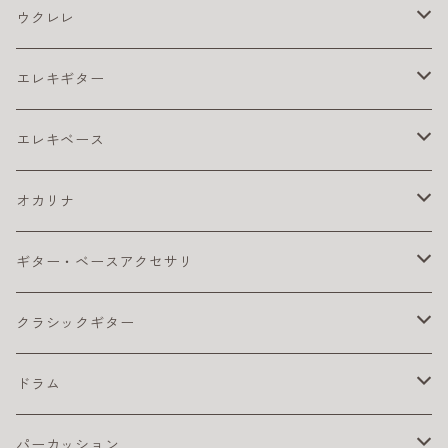
アコギ チューナー
アコギ アンプ
バイオリン弦
ウクレレ
アコギ ピックアップ
4/4
アコギ 弦
松脂
ウクレレ アクセサリ
エレキギター
カポ
アコギ弦 お買得パック
ウクレレ チューナー
アコギ本体
ウクレレベース
エレキ アクセサリ
エレキベース
クリーナー・ワックス
コーティング弦
ウクレレ ピックアップ
おとなにおすすめのアコギ
カポ
コンサート・ウクレレ
エレキ アンプ
ベース アクセサリ
オカリナ
その他
ライブにおすすめのアコギ
ギター チューナー
ウクレレ初心者セット
クリーナー・ワックス
ソプラノ ウクレレ
エレキ エフェクター
ベース エフェクター
アルト
ギター・ベースアクセサリ
ピック
初心者におすすめのアコギ
クリーナー・ワックス
ライブにおすすめのウクレレ
その他
プレゼント向きのウクレレ
初心者におすすめのオカリナ（アルト）
テナー・ウクレレ
エレキギター弦
ベース 弦
ソプラノ
カポタスト
クラシックギター
楽器ケーブル
小学生におすすめのアコギ
その他
初心者におすすめウクレレ
楽器ケーブル
初心者セット／ソプラノウクレレ
エレキ弦 お買得パック
初心者におすすめのオカリナ
エレキギター本体
ベースアンプ
テナー
ギターチューナー
クラシック アクセサリ
ドラム
ピック
初心者におすすめウクレレ
おとなにオススメのエレキギター
練習用ベースアンプ
ギター チューナー
ベース本体
クリーナー・ワックス
クラシックギター弦
ドラム アクセサリ
パーカッション