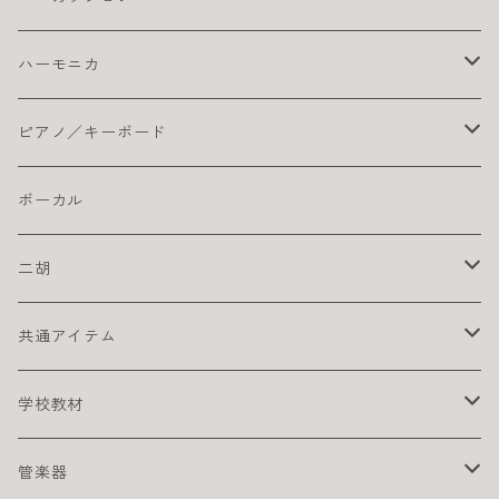
楽器ケーブル
こどもにオススメのエレキギター
クラシックギター ピックアップ
ライブにおすすめのベース
コーティング弦
その他
ストラップ
クラシックギター本体
ドラムセット
初心者におすすめ
ハーモニカ
ライブにオススメのエレキギター
クリーナー・ワックス
初心者におすすめのベース
おとなにおすすめのクラシックギター
おすすめのドラムセット
カホン本体
その他
電子ドラム用アンプ
テンホールズ（ブルースハープ）
ピアノ／キーボード
初心者におすすめのエレキギター
楽器ケーブル
こどもにオススメのクラシックギター
ドラム・アクセサリー
カリンバ
ヘッドフォン
スズキ
ピック
ドラムスティック
複音ハーモニカ
電子ピアノ／キーボード
ボーカル
初心者にオススメのクラシックギター
激安ドラムセット
タングドラム
スズキ
キーボードアンプ
ピックアップ
二胡
練習パッド
初心者におすすめのキーボード
楽器ケーブル
二胡セット
共通アイテム
スネアドラム
初心者におすすめの電子ピアノ
初心者におすすめの二胡
クリーナー
学校教材
スタンド
電子ピアノ／キーボード用アクセサリ
その他
リコーダー
管楽器