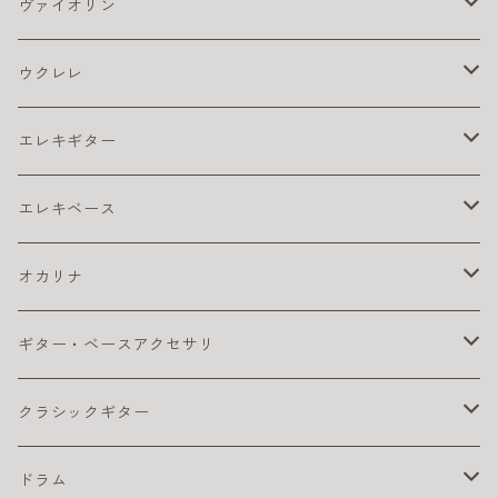
アコギ アクセサリ
ヴァイオリン
アコギ チューナー
アコギ アンプ
バイオリン弦
ウクレレ
アコギ ピックアップ
4/4
アコギ 弦
松脂
ウクレレ アクセサリ
エレキギター
カポ
アコギ弦 お買得パック
ウクレレ チューナー
アコギ本体
ウクレレベース
エレキ アクセサリ
エレキベース
クリーナー・ワックス
コーティング弦
ウクレレ ピックアップ
おとなにおすすめのアコギ
カポ
コンサート・ウクレレ
エレキ アンプ
ベース アクセサリ
オカリナ
その他
ライブにおすすめのアコギ
ギター チューナー
ウクレレ初心者セット
クリーナー・ワックス
ソプラノ ウクレレ
エレキ エフェクター
ベース エフェクター
アルト
ギター・ベースアクセサリ
ピック
初心者におすすめのアコギ
クリーナー・ワックス
ライブにおすすめのウクレレ
その他
プレゼント向きのウクレレ
初心者におすすめのオカリナ（アルト）
テナー・ウクレレ
エレキギター弦
ベース 弦
ソプラノ
カポタスト
クラシックギター
楽器ケーブル
小学生におすすめのアコギ
その他
初心者におすすめウクレレ
楽器ケーブル
初心者セット／ソプラノウクレレ
エレキ弦 お買得パック
初心者におすすめのオカリナ
エレキギター本体
ベースアンプ
テナー
ギターチューナー
クラシック アクセサリ
ドラム