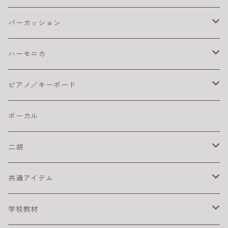
ピック
初心者におすすめウクレレ
おとなにオススメのエレキギター
練習用ベースアンプ
ギター チューナー
ベース本体
クリーナー・ワックス
クラシックギター弦
ドラム アクセサリ
パーカッション
楽器ケーブル
こどもにオススメのエレキギター
クラシックギター ピックアップ
ライブにおすすめのベース
コーティング弦
その他
ストラップ
クラシックギター本体
ドラムセット
初心者におすすめ
ハーモニカ
ライブにオススメのエレキギター
クリーナー・ワックス
初心者におすすめのベース
おとなにおすすめのクラシックギター
おすすめのドラムセット
カホン本体
その他
電子ドラム用アンプ
テンホールズ（ブルースハープ）
ピアノ／キーボード
初心者におすすめのエレキギター
楽器ケーブル
こどもにオススメのクラシックギター
ドラム・アクセサリー
カリンバ
ヘッドフォン
スズキ
ピック
ドラムスティック
複音ハーモニカ
電子ピアノ／キーボード
ボーカル
初心者にオススメのクラシックギター
激安ドラムセット
タングドラム
スズキ
キーボードアンプ
ピックアップ
二胡
練習パッド
初心者におすすめのキーボード
楽器ケーブル
二胡セット
共通アイテム
スネアドラム
初心者におすすめの電子ピアノ
初心者におすすめの二胡
クリーナー
学校教材
スタンド