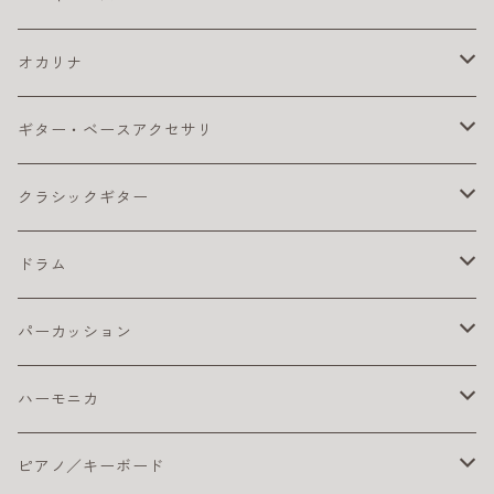
クリーナー・ワックス
コーティング弦
ウクレレ ピックアップ
おとなにおすすめのアコギ
カポ
コンサート・ウクレレ
エレキ アンプ
ベース アクセサリ
オカリナ
その他
ライブにおすすめのアコギ
ギター チューナー
ウクレレ初心者セット
クリーナー・ワックス
ソプラノ ウクレレ
エレキ エフェクター
ベース エフェクター
アルト
ギター・ベースアクセサリ
ピック
初心者におすすめのアコギ
クリーナー・ワックス
ライブにおすすめのウクレレ
その他
プレゼント向きのウクレレ
初心者におすすめのオカリナ（アルト）
テナー・ウクレレ
エレキギター弦
ベース 弦
ソプラノ
カポタスト
クラシックギター
楽器ケーブル
小学生におすすめのアコギ
その他
初心者におすすめウクレレ
楽器ケーブル
初心者セット／ソプラノウクレレ
エレキ弦 お買得パック
初心者におすすめのオカリナ
エレキギター本体
ベースアンプ
テナー
ギターチューナー
クラシック アクセサリ
ドラム
ピック
初心者におすすめウクレレ
おとなにオススメのエレキギター
練習用ベースアンプ
ギター チューナー
ベース本体
クリーナー・ワックス
クラシックギター弦
ドラム アクセサリ
パーカッション
楽器ケーブル
こどもにオススメのエレキギター
クラシックギター ピックアップ
ライブにおすすめのベース
コーティング弦
その他
ストラップ
クラシックギター本体
ドラムセット
初心者におすすめ
ハーモニカ
ライブにオススメのエレキギター
クリーナー・ワックス
初心者におすすめのベース
おとなにおすすめのクラシックギター
おすすめのドラムセット
カホン本体
その他
電子ドラム用アンプ
テンホールズ（ブルースハープ）
ピアノ／キーボード