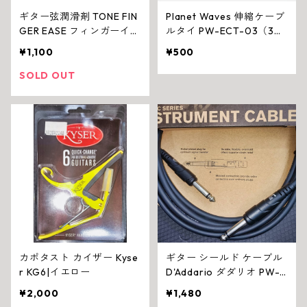
ギター弦潤滑剤 TONE FIN
Planet Waves 伸縮ケーブ
GER EASE フィンガーイー
ルタイ PW-ECT-03（3個
ズ
入）
¥1,100
¥500
SOLD OUT
カポタスト カイザー Kyse
ギター シールド ケーブル
r KG6|イエロー
D'Addario ダダリオ PW-C
GT-10 3.05m
¥2,000
¥1,480