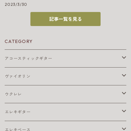
2023/3/30
記事一覧を見る
CATEGORY
アコースティックギター
アコギ アクセサリ
ヴァイオリン
アコギ チューナー
アコギ アンプ
バイオリン弦
ウクレレ
アコギ ピックアップ
4/4
アコギ 弦
松脂
ウクレレ アクセサリ
エレキギター
カポ
アコギ弦 お買得パック
ウクレレ チューナー
アコギ本体
ウクレレベース
エレキ アクセサリ
エレキベース