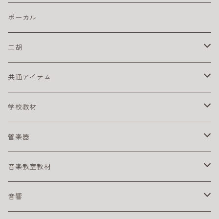
初心者におすすめのエレキギター
楽器ケーブル
こどもにオススメのクラシックギター
ドラム・アクセサリー
カリンバ
ヘッドフォン
スズキ
ピック
ドラムスティック
複音ハーモニカ
電子ピアノ／キーボード
ボーカル
初心者にオススメのクラシックギター
激安ドラムセット
タングドラム
スズキ
キーボードアンプ
ピックアップ
二胡
練習パッド
初心者におすすめのキーボード
楽器ケーブル
二胡セット
共通アイテム
スネアドラム
初心者におすすめの電子ピアノ
初心者におすすめの二胡
クリーナー
学校教材
スタンド
電子ピアノ／キーボード用アクセサリ
その他
リコーダー
管楽器
ペダル
アルト リコーダー
ヘッドフォン
鍵盤ハーモニカ
アルトサックス
音楽教室教材
シンバル
ソプラノ リコーダー
メロディオン パーツ
サックスリード
ライブに便利なグッズ
テナーサックス
幼児向け
音響