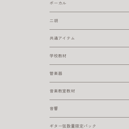
こどもにオススメのクラシックギター
ドラム・アクセサリー
カリンバ
ヘッドフォン
スズキ
ピック
ドラムスティック
複音ハーモニカ
電子ピアノ／キーボード
ボーカル
初心者にオススメのクラシックギター
激安ドラムセット
タングドラム
スズキ
キーボードアンプ
ピックアップ
二胡
練習パッド
初心者におすすめのキーボード
楽器ケーブル
二胡セット
共通アイテム
スネアドラム
初心者におすすめの電子ピアノ
初心者におすすめの二胡
クリーナー
学校教材
スタンド
電子ピアノ／キーボード用アクセサリ
その他
リコーダー
管楽器
ペダル
アルト リコーダー
ヘッドフォン
鍵盤ハーモニカ
アルトサックス
音楽教室教材
シンバル
ソプラノ リコーダー
メロディオン パーツ
サックスリード
ライブに便利なグッズ
テナーサックス
幼児向け
音響
サックスリード
練習に便利なグッズ
DTM
ギター弦数量限定パック