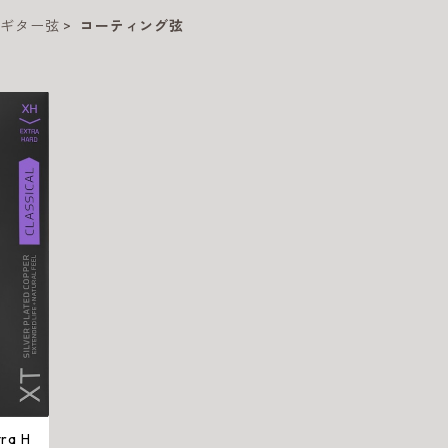
クギター弦
コーティング弦
tra H