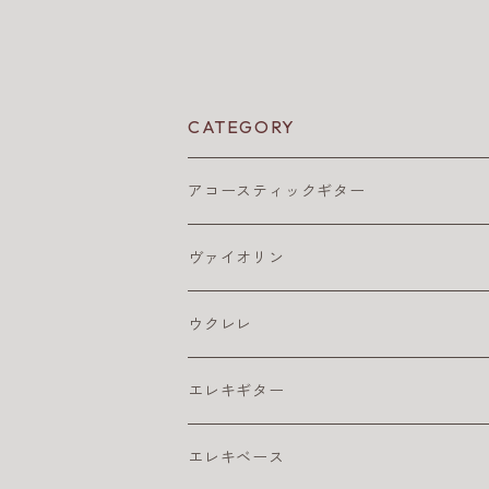
CATEGORY
アコースティックギター
アコギ アクセサリ
ヴァイオリン
アコギ チューナー
アコギ アンプ
バイオリン弦
ウクレレ
アコギ ピックアップ
4/4
アコギ 弦
松脂
ウクレレ アクセサリ
エレキギター
カポ
アコギ弦 お買得パック
ウクレレ チューナー
アコギ本体
ウクレレベース
エレキ アクセサリ
エレキベース