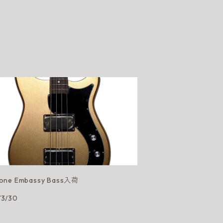
hone Embassy Bass入荷
/3/30