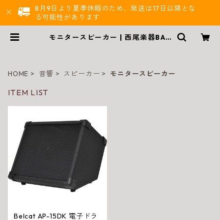
8月9日より夏季休暇のため、発送は17日以降とな
る可能性があります
モニタースピーカー | 西尾楽器BAS
E店 | 楽器通販
HOME
音響
スピーカー
モニタースピーカー
ITEM LIST
Belcat AP-15DK 電子ドラ