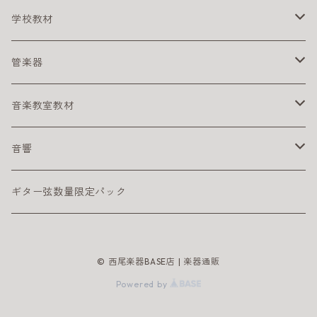
スネアドラム
初心者におすすめの電子ピアノ
初心者におすすめの二胡
クリーナー
学校教材
スタンド
電子ピアノ／キーボード用アクセサリ
その他
リコーダー
管楽器
ペダル
アルト リコーダー
ヘッドフォン
鍵盤ハーモニカ
アルトサックス
音楽教室教材
シンバル
ソプラノ リコーダー
メロディオン パーツ
サックスリード
ライブに便利なグッズ
テナーサックス
幼児向け
音響
サックスリード
練習に便利なグッズ
DTM
ギター弦数量限定パック
インターフェイス
譜面ファイル
PAセット
© 西尾楽器BASE店 | 楽器通販
初心者におすすめの音響機材
譜面台
エフェクター
Powered by