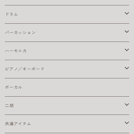
楽器ケーブル
小学生におすすめのアコギ
その他
初心者におすすめウクレレ
楽器ケーブル
初心者セット／ソプラノウクレレ
エレキ弦 お買得パック
初心者におすすめのオカリナ
エレキギター本体
ベースアンプ
テナー
ギターチューナー
クラシック アクセサリ
ドラム
ピック
初心者におすすめウクレレ
おとなにオススメのエレキギター
練習用ベースアンプ
ギター チューナー
ベース本体
クリーナー・ワックス
クラシックギター弦
ドラム アクセサリ
パーカッション
楽器ケーブル
こどもにオススメのエレキギター
クラシックギター ピックアップ
ライブにおすすめのベース
コーティング弦
その他
ストラップ
クラシックギター本体
ドラムセット
初心者におすすめ
ハーモニカ
ライブにオススメのエレキギター
クリーナー・ワックス
初心者におすすめのベース
おとなにおすすめのクラシックギター
おすすめのドラムセット
カホン本体
その他
電子ドラム用アンプ
テンホールズ（ブルースハープ）
ピアノ／キーボード
初心者におすすめのエレキギター
楽器ケーブル
こどもにオススメのクラシックギター
ドラム・アクセサリー
カリンバ
ヘッドフォン
スズキ
ピック
ドラムスティック
複音ハーモニカ
電子ピアノ／キーボード
ボーカル
初心者にオススメのクラシックギター
激安ドラムセット
タングドラム
スズキ
キーボードアンプ
ピックアップ
二胡
練習パッド
初心者におすすめのキーボード
楽器ケーブル
二胡セット
共通アイテム