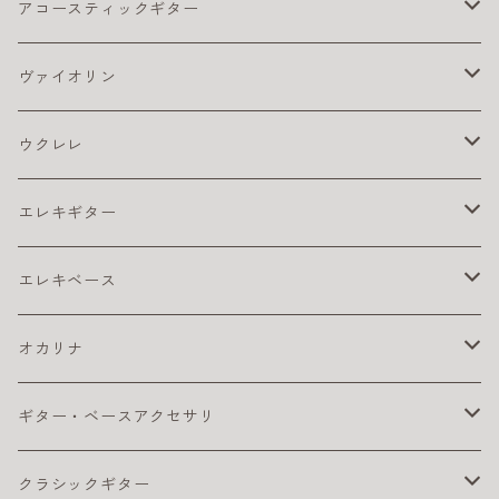
アコースティックギター
アコギ アクセサリ
ヴァイオリン
アコギ チューナー
アコギ アンプ
バイオリン弦
ウクレレ
アコギ ピックアップ
4/4
アコギ 弦
松脂
ウクレレ アクセサリ
エレキギター
カポ
アコギ弦 お買得パック
ウクレレ チューナー
アコギ本体
ウクレレベース
エレキ アクセサリ
エレキベース
クリーナー・ワックス
コーティング弦
ウクレレ ピックアップ
おとなにおすすめのアコギ
カポ
コンサート・ウクレレ
エレキ アンプ
ベース アクセサリ
オカリナ
その他
ライブにおすすめのアコギ
ギター チューナー
ウクレレ初心者セット
クリーナー・ワックス
ソプラノ ウクレレ
エレキ エフェクター
ベース エフェクター
アルト
ギター・ベースアクセサリ
ピック
初心者におすすめのアコギ
クリーナー・ワックス
ライブにおすすめのウクレレ
その他
プレゼント向きのウクレレ
初心者におすすめのオカリナ（アルト）
テナー・ウクレレ
エレキギター弦
ベース 弦
ソプラノ
カポタスト
クラシックギター