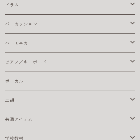
初心者におすすめウクレレ
楽器ケーブル
初心者セット／ソプラノウクレレ
エレキ弦 お買得パック
初心者におすすめのオカリナ
エレキギター本体
ベースアンプ
テナー
ギターチューナー
クラシック アクセサリ
ドラム
ピック
初心者におすすめウクレレ
おとなにオススメのエレキギター
練習用ベースアンプ
ギター チューナー
ベース本体
クリーナー・ワックス
クラシックギター弦
ドラム アクセサリ
パーカッション
楽器ケーブル
こどもにオススメのエレキギター
クラシックギター ピックアップ
ライブにおすすめのベース
コーティング弦
その他
ストラップ
クラシックギター本体
ドラムセット
初心者におすすめ
ハーモニカ
ライブにオススメのエレキギター
クリーナー・ワックス
初心者におすすめのベース
おとなにおすすめのクラシックギター
おすすめのドラムセット
カホン本体
その他
電子ドラム用アンプ
テンホールズ（ブルースハープ）
ピアノ／キーボード
初心者におすすめのエレキギター
楽器ケーブル
こどもにオススメのクラシックギター
ドラム・アクセサリー
カリンバ
ヘッドフォン
スズキ
ピック
ドラムスティック
複音ハーモニカ
電子ピアノ／キーボード
ボーカル
初心者にオススメのクラシックギター
激安ドラムセット
タングドラム
スズキ
キーボードアンプ
ピックアップ
二胡
練習パッド
初心者におすすめのキーボード
楽器ケーブル
二胡セット
共通アイテム
スネアドラム
初心者におすすめの電子ピアノ
初心者におすすめの二胡
クリーナー
学校教材