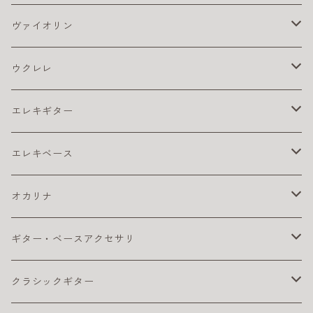
アコギ アクセサリ
ヴァイオリン
アコギ チューナー
アコギ アンプ
バイオリン弦
ウクレレ
アコギ ピックアップ
4/4
アコギ 弦
松脂
ウクレレ アクセサリ
エレキギター
カポ
アコギ弦 お買得パック
ウクレレ チューナー
アコギ本体
ウクレレベース
エレキ アクセサリ
エレキベース
クリーナー・ワックス
コーティング弦
ウクレレ ピックアップ
おとなにおすすめのアコギ
カポ
コンサート・ウクレレ
エレキ アンプ
ベース アクセサリ
オカリナ
その他
ライブにおすすめのアコギ
ギター チューナー
ウクレレ初心者セット
クリーナー・ワックス
ソプラノ ウクレレ
エレキ エフェクター
ベース エフェクター
アルト
ギター・ベースアクセサリ
ピック
初心者におすすめのアコギ
クリーナー・ワックス
ライブにおすすめのウクレレ
その他
プレゼント向きのウクレレ
初心者におすすめのオカリナ（アルト）
テナー・ウクレレ
エレキギター弦
ベース 弦
ソプラノ
カポタスト
クラシックギター
楽器ケーブル
小学生におすすめのアコギ
その他