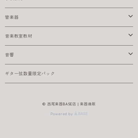
スタンド
電子ピアノ／キーボード用アクセサリ
その他
リコーダー
管楽器
ペダル
アルト リコーダー
ヘッドフォン
鍵盤ハーモニカ
アルトサックス
音楽教室教材
シンバル
ソプラノ リコーダー
メロディオン パーツ
サックスリード
ライブに便利なグッズ
テナーサックス
幼児向け
音響
サックスリード
練習に便利なグッズ
DTM
ギター弦数量限定パック
インターフェイス
譜面ファイル
PAセット
© 西尾楽器BASE店 | 楽器通販
初心者におすすめの音響機材
譜面台
エフェクター
Powered by
安定性重視のスチール製譜面台
電源アダプタ
オーディオインターフェイス