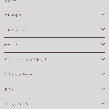
アコギ アンプ
バイオリン弦
ウクレレ
アコギ ピックアップ
4/4
アコギ 弦
松脂
ウクレレ アクセサリ
エレキギター
カポ
アコギ弦 お買得パック
ウクレレ チューナー
アコギ本体
ウクレレベース
エレキ アクセサリ
エレキベース
クリーナー・ワックス
コーティング弦
ウクレレ ピックアップ
おとなにおすすめのアコギ
カポ
コンサート・ウクレレ
エレキ アンプ
ベース アクセサリ
オカリナ
その他
ライブにおすすめのアコギ
ギター チューナー
ウクレレ初心者セット
クリーナー・ワックス
ソプラノ ウクレレ
エレキ エフェクター
ベース エフェクター
アルト
ギター・ベースアクセサリ
ピック
初心者におすすめのアコギ
クリーナー・ワックス
ライブにおすすめのウクレレ
その他
プレゼント向きのウクレレ
初心者におすすめのオカリナ（アルト）
テナー・ウクレレ
エレキギター弦
ベース 弦
ソプラノ
カポタスト
クラシックギター
楽器ケーブル
小学生におすすめのアコギ
その他
初心者におすすめウクレレ
楽器ケーブル
初心者セット／ソプラノウクレレ
エレキ弦 お買得パック
初心者におすすめのオカリナ
エレキギター本体
ベースアンプ
テナー
ギターチューナー
クラシック アクセサリ
ドラム
ピック
初心者におすすめウクレレ
おとなにオススメのエレキギター
練習用ベースアンプ
ギター チューナー
ベース本体
クリーナー・ワックス
クラシックギター弦
ドラム アクセサリ
パーカッション