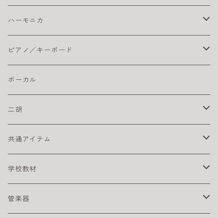
楽器ケーブル
こどもにオススメのエレキギター
クラシックギター ピックアップ
ライブにおすすめのベース
コーティング弦
その他
ストラップ
クラシックギター本体
ドラムセット
初心者におすすめ
ハーモニカ
ライブにオススメのエレキギター
クリーナー・ワックス
初心者におすすめのベース
おとなにおすすめのクラシックギター
おすすめのドラムセット
カホン本体
その他
電子ドラム用アンプ
テンホールズ（ブルースハープ）
ピアノ／キーボード
初心者におすすめのエレキギター
楽器ケーブル
こどもにオススメのクラシックギター
ドラム・アクセサリー
カリンバ
ヘッドフォン
スズキ
ピック
ドラムスティック
複音ハーモニカ
電子ピアノ／キーボード
ボーカル
初心者にオススメのクラシックギター
激安ドラムセット
タングドラム
スズキ
キーボードアンプ
ピックアップ
二胡
練習パッド
初心者におすすめのキーボード
楽器ケーブル
二胡セット
共通アイテム
スネアドラム
初心者におすすめの電子ピアノ
初心者におすすめの二胡
クリーナー
学校教材
スタンド
電子ピアノ／キーボード用アクセサリ
その他
リコーダー
管楽器
ペダル