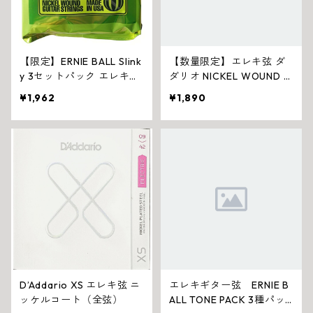
【限定】ERNIE BALL Slink
【数量限定】エレキ弦 ダ
y 3セットパック エレキギ
ダリオ NICKEL WOUND 3
ター弦
セットボーナスパック
¥1,962
¥1,890
D’Addario XS エレキ弦 ニ
エレキギター弦 ERNIE B
ッケルコート（全弦）
ALL TONE PACK 3種パッ