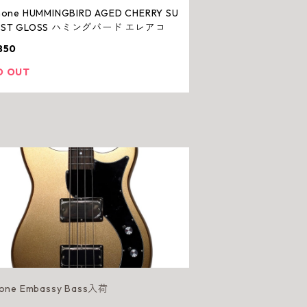
hone HUMMINGBIRD AGED CHERRY SU
RST GLOSS ハミングバード エレアコ
850
D OUT
hone Embassy Bass入荷