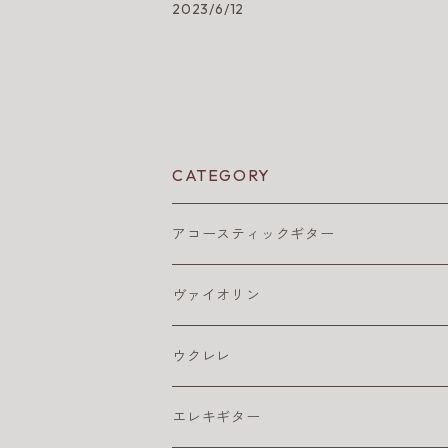
2023/6/12
CATEGORY
アコースティックギター
アコギ アクセサリ
ヴァイオリン
アコギ チューナー
アコギ アンプ
バイオリン弦
ウクレレ
アコギ ピックアップ
4/4
アコギ 弦
松脂
ウクレレ アクセサリ
エレキギター