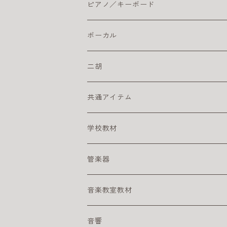
初心者におすすめのベース
おとなにおすすめのクラシックギター
おすすめのドラムセット
カホン本体
その他
電子ドラム用アンプ
テンホールズ（ブルースハープ）
ピアノ／キーボード
初心者におすすめのエレキギター
楽器ケーブル
こどもにオススメのクラシックギター
ドラム・アクセサリー
カリンバ
ヘッドフォン
スズキ
ピック
ドラムスティック
複音ハーモニカ
電子ピアノ／キーボード
ボーカル
初心者にオススメのクラシックギター
激安ドラムセット
タングドラム
スズキ
キーボードアンプ
ピックアップ
二胡
練習パッド
初心者におすすめのキーボード
楽器ケーブル
二胡セット
共通アイテム
スネアドラム
初心者におすすめの電子ピアノ
初心者におすすめの二胡
クリーナー
学校教材
スタンド
電子ピアノ／キーボード用アクセサリ
その他
リコーダー
管楽器
ペダル
アルト リコーダー
ヘッドフォン
鍵盤ハーモニカ
アルトサックス
音楽教室教材
シンバル
ソプラノ リコーダー
メロディオン パーツ
サックスリード
ライブに便利なグッズ
テナーサックス
幼児向け
音響