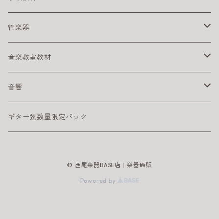
スタンド
電子ピアノ／キーボード用アクセサリ
その他
リコーダー
管楽器
ペダル
アルト リコーダー
ヘッドフォン
鍵盤ハーモニカ
アルトサックス
音楽教室教材
シンバル
ソプラノ リコーダー
メロディオン パーツ
サックスリード
ライブに便利なグッズ
テナーサックス
幼児向け
音響
サックスリード
練習に便利なグッズ
DTM
ギター弦数量限定パック
インターフェイス
譜面ファイル
PAセット
© 西尾楽器BASE店 | 楽器通販
初心者におすすめの音響機材
譜面台
エフェクター
Powered by
安定性重視のスチール製譜面台
電源アダプタ
オーディオインターフェイス