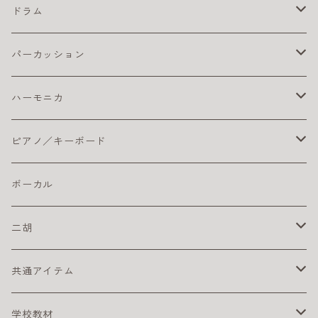
初心者におすすめウクレレ
楽器ケーブル
初心者セット／ソプラノウクレレ
エレキ弦 お買得パック
初心者におすすめのオカリナ
エレキギター本体
ベースアンプ
テナー
ギターチューナー
クラシック アクセサリ
ドラム
ピック
初心者におすすめウクレレ
おとなにオススメのエレキギター
練習用ベースアンプ
ギター チューナー
ベース本体
クリーナー・ワックス
クラシックギター弦
ドラム アクセサリ
パーカッション
楽器ケーブル
こどもにオススメのエレキギター
クラシックギター ピックアップ
ライブにおすすめのベース
コーティング弦
その他
ストラップ
クラシックギター本体
ドラムセット
初心者におすすめ
ハーモニカ
ライブにオススメのエレキギター
クリーナー・ワックス
初心者におすすめのベース
おとなにおすすめのクラシックギター
おすすめのドラムセット
カホン本体
その他
電子ドラム用アンプ
テンホールズ（ブルースハープ）
ピアノ／キーボード
初心者におすすめのエレキギター
楽器ケーブル
こどもにオススメのクラシックギター
ドラム・アクセサリー
カリンバ
ヘッドフォン
スズキ
ピック
ドラムスティック
複音ハーモニカ
電子ピアノ／キーボード
ボーカル
初心者にオススメのクラシックギター
激安ドラムセット
タングドラム
スズキ
キーボードアンプ
ピックアップ
二胡
練習パッド
初心者におすすめのキーボード
楽器ケーブル
二胡セット
共通アイテム
スネアドラム
初心者におすすめの電子ピアノ
初心者におすすめの二胡
クリーナー
学校教材