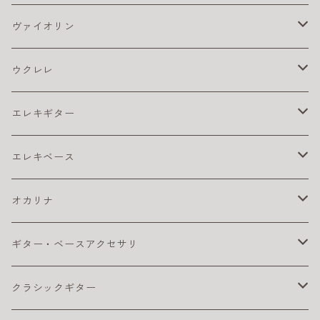
アコギ アクセサリ
ヴァイオリン
アコギ チューナー
アコギ アンプ
バイオリン弦
ウクレレ
アコギ ピックアップ
4/4
アコギ 弦
松脂
ウクレレ アクセサリ
エレキギター
カポ
アコギ弦 お買得パック
ウクレレ チューナー
アコギ本体
ウクレレベース
エレキ アクセサリ
エレキベース
クリーナー・ワックス
コーティング弦
ウクレレ ピックアップ
おとなにおすすめのアコギ
カポ
コンサート・ウクレレ
エレキ アンプ
ベース アクセサリ
オカリナ
その他
ライブにおすすめのアコギ
ギター チューナー
ウクレレ初心者セット
クリーナー・ワックス
ソプラノ ウクレレ
エレキ エフェクター
ベース エフェクター
アルト
ギター・ベースアクセサリ
ピック
初心者におすすめのアコギ
クリーナー・ワックス
ライブにおすすめのウクレレ
その他
プレゼント向きのウクレレ
初心者におすすめのオカリナ（アルト）
テナー・ウクレレ
エレキギター弦
ベース 弦
ソプラノ
カポタスト
クラシックギター
楽器ケーブル
小学生におすすめのアコギ
その他