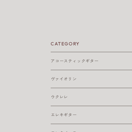
CATEGORY
アコースティックギター
アコギ アクセサリ
ヴァイオリン
アコギ チューナー
アコギ アンプ
バイオリン弦
ウクレレ
アコギ ピックアップ
4/4
アコギ 弦
松脂
ウクレレ アクセサリ
エレキギター
カポ
アコギ弦 お買得パック
ウクレレ チューナー