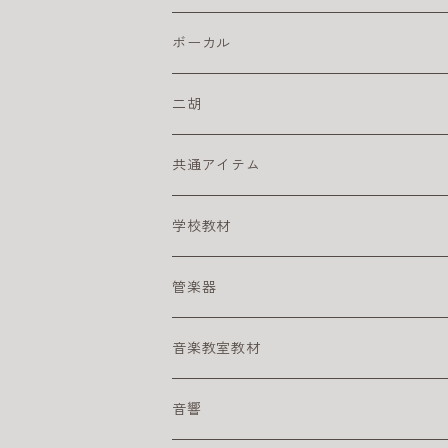
初心者におすすめのエレキギター
楽器ケーブル
こどもにオススメのクラシックギター
ドラム・アクセサリー
カリンバ
ヘッドフォン
スズキ
ピック
ドラムスティック
複音ハーモニカ
電子ピアノ／キーボード
ボーカル
初心者にオススメのクラシックギター
激安ドラムセット
タングドラム
スズキ
キーボードアンプ
ピックアップ
二胡
練習パッド
初心者におすすめのキーボード
楽器ケーブル
二胡セット
共通アイテム
スネアドラム
初心者におすすめの電子ピアノ
初心者におすすめの二胡
クリーナー
学校教材
スタンド
電子ピアノ／キーボード用アクセサリ
その他
リコーダー
管楽器
ペダル
アルト リコーダー
ヘッドフォン
鍵盤ハーモニカ
アルトサックス
音楽教室教材
シンバル
ソプラノ リコーダー
メロディオン パーツ
サックスリード
ライブに便利なグッズ
テナーサックス
幼児向け
音響