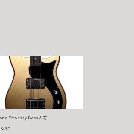
hone Embassy Bass入荷
/3/30