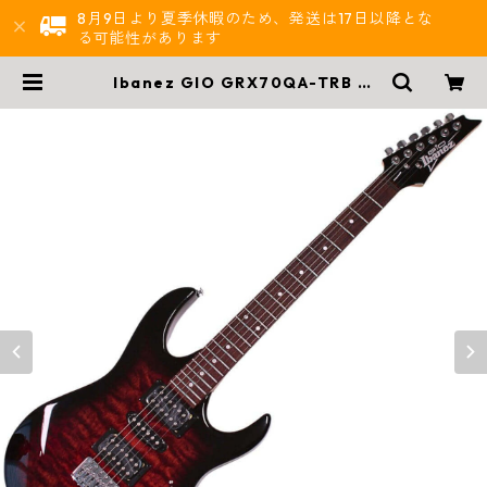
8月9日より夏季休暇のため、発送は17日以降とな
る可能性があります
Ibanez GIO GRX70QA-TRB エ
レキギター（キルト調トップ／HSH
配列／トレモロ） | 西尾楽器BASE
店 | 楽器通販