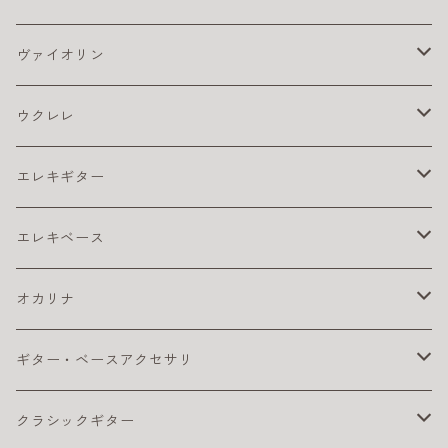
アコギ アクセサリ
ヴァイオリン
アコギ チューナー
アコギ アンプ
バイオリン弦
ウクレレ
アコギ ピックアップ
4/4
アコギ 弦
松脂
ウクレレ アクセサリ
エレキギター
カポ
アコギ弦 お買得パック
ウクレレ チューナー
アコギ本体
ウクレレベース
エレキ アクセサリ
エレキベース
クリーナー・ワックス
コーティング弦
ウクレレ ピックアップ
おとなにおすすめのアコギ
カポ
コンサート・ウクレレ
エレキ アンプ
ベース アクセサリ
オカリナ
その他
ライブにおすすめのアコギ
ギター チューナー
ウクレレ初心者セット
クリーナー・ワックス
ソプラノ ウクレレ
エレキ エフェクター
ベース エフェクター
アルト
ギター・ベースアクセサリ
ピック
初心者におすすめのアコギ
クリーナー・ワックス
ライブにおすすめのウクレレ
その他
プレゼント向きのウクレレ
初心者におすすめのオカリナ（アルト）
テナー・ウクレレ
エレキギター弦
ベース 弦
ソプラノ
カポタスト
クラシックギター