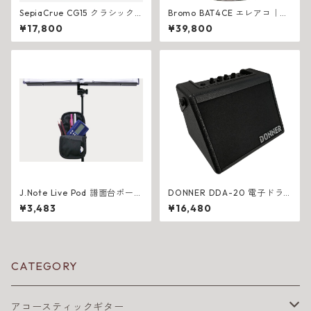
SepiaCrue CG15 クラシック
Bromo BAT4CE エレアコ｜単
ギター入門セット
板×チューナー搭載
¥17,800
¥39,800
J.Note Live Pod 譜面台ポーチ
DONNER DDA-20 電子ドラ
｜練習小物を一括収納
ムアンプ 20W Bluetooth搭載
¥3,483
¥16,480
コンパクト
CATEGORY
アコースティックギター