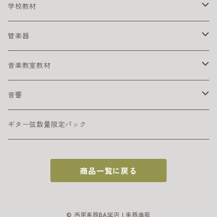
初心者におすすめの電子ピアノ
初心者におすすめの二胡
クリーナー
学校教材
スタンド
電子ピアノ／キーボード用アクセサリ
その他
リコーダー
管楽器
ペダル
アルト リコーダー
ヘッドフォン
鍵盤ハーモニカ
アルトサックス
音楽教室教材
シンバル
ソプラノ リコーダー
メロディオン パーツ
サックスリード
ライブに便利なグッズ
テナーサックス
幼児向け
音響
サックスリード
練習に便利なグッズ
DTM
ギター弦数量限定パック
インターフェイス
譜面ファイル
PAセット
商品一覧に戻る
初心者におすすめの音響機材
譜面台
エフェクター
安定性重視のスチール製譜面台
電源アダプタ
オーディオインターフェイス
© 西尾楽器BASE店 | 楽器通販