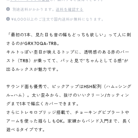
別途送料がかかります。
送料を確認する
¥6,000以上のご注文で国内送料が無料になります。
「最初の1本、見た目も音の幅もどっちも欲しい」って人に刺
さるのがGRX70QA-TRB。
キルトっぽい杢目が映えるトップに、透明感のある赤のバー
スト（TRB）が乗ってて、パッと見で“ちゃんとしてる感”が
出るルックスが魅力です。
サウンド面も優秀で、ピックアップはHSH配列（ハム–シング
ル–ハム）。太い歪みから、抜けのいいクリーン/カッティン
グまで1本で幅広くカバーできます。
さらにトレモロブリッジ搭載で、チョーキングビブラートや
アームを使った揺らしもOK。家練からバンド入門まで、長く
遊べるタイプです。