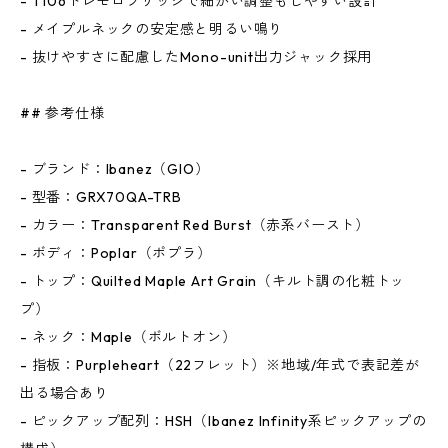
- T106トレモロブリッジで細かい調整もしやすい設計
- メイプルネックの安定感と明るい鳴り
- 抜けやすさに配慮したMono-unit出力ジャック採用
## 参考仕様
- ブランド：Ibanez（GIO）
- 型番：GRX70QA-TRB
- カラー：Transparent Red Burst（赤系バースト）
- ボディ：Poplar（ポプラ）
- トップ：Quilted Maple Art Grain（キルト調の化粧トッ
プ）
- ネック：Maple（ボルトオン）
- 指板：Purpleheart（22フレット）※地域/年式で表記差が
出る場合あり
- ピックアップ配列：HSH（Ibanez Infinity系ピックアップの