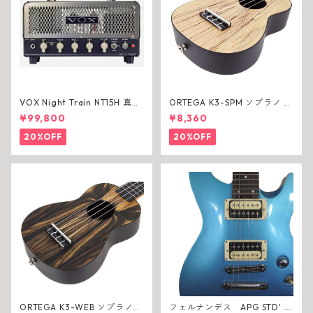
VOX Night Train NT15H 真空
ORTEGA K3-SPM ソプラノ ウ
管ヘッド【アウトレット】
クレレ
¥99,800
¥8,360
20%OFF
20%OFF
ORTEGA K3-WEB ソプラノ
フェルナンデス APG STD' 16