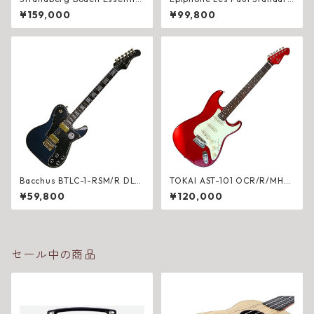
6 BK Granite ヘッドレス エレ
50s Figured エレキギター W
¥159,000
¥99,800
キギター※アウトレット
ashed Cherry Sunburst EIGL
P5WCNH1
Bacchus BTLC-1-RSM/R DLP
TOKAI AST-101 OCR/R/MH
B エレキギター ローステッド
オールドキャンディアップル
¥59,800
¥120,000
メイプル ハムバッカー ダーク
レッド マッチングヘッド 日本
レイクプラシッドブルー
製 エレキギター
セール中の商品