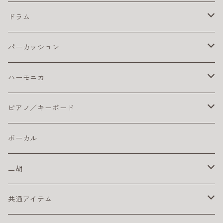
楽器ケーブル
小学生におすすめのアコギ
その他
初心者におすすめウクレレ
楽器ケーブル
初心者セット／ソプラノウクレレ
エレキ弦 お買得パック
初心者におすすめのオカリナ
エレキギター本体
ベースアンプ
テナー
ギターチューナー
クラシック アクセサリ
ドラム
ピック
初心者におすすめウクレレ
おとなにオススメのエレキギター
練習用ベースアンプ
ギター チューナー
ベース本体
クリーナー・ワックス
クラシックギター弦
ドラム アクセサリ
パーカッション
楽器ケーブル
こどもにオススメのエレキギター
クラシックギター ピックアップ
ライブにおすすめのベース
コーティング弦
その他
ストラップ
クラシックギター本体
ドラムセット
初心者におすすめ
ハーモニカ
ライブにオススメのエレキギター
クリーナー・ワックス
初心者におすすめのベース
おとなにおすすめのクラシックギター
おすすめのドラムセット
カホン本体
その他
電子ドラム用アンプ
テンホールズ（ブルースハープ）
ピアノ／キーボード
初心者におすすめのエレキギター
楽器ケーブル
こどもにオススメのクラシックギター
ドラム・アクセサリー
カリンバ
ヘッドフォン
スズキ
ピック
ドラムスティック
複音ハーモニカ
電子ピアノ／キーボード
ボーカル
初心者にオススメのクラシックギター
激安ドラムセット
タングドラム
スズキ
キーボードアンプ
ピックアップ
二胡
練習パッド
初心者におすすめのキーボード
楽器ケーブル
二胡セット
共通アイテム
スネアドラム