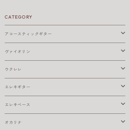
CATEGORY
アコースティックギター
アコギ アクセサリ
ヴァイオリン
アコギ チューナー
アコギ アンプ
バイオリン弦
ウクレレ
アコギ ピックアップ
4/4
アコギ 弦
松脂
ウクレレ アクセサリ
エレキギター
カポ
アコギ弦 お買得パック
ウクレレ チューナー
アコギ本体
ウクレレベース
エレキ アクセサリ
エレキベース
クリーナー・ワックス
コーティング弦
ウクレレ ピックアップ
おとなにおすすめのアコギ
カポ
コンサート・ウクレレ
エレキ アンプ
ベース アクセサリ
オカリナ