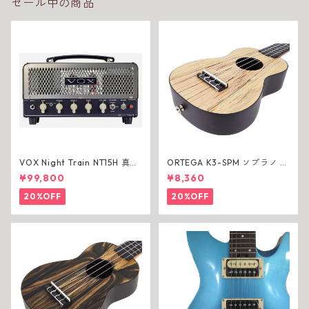
セール中の商品
VOX Night Train NT15H 真空
ORTEGA K3-SPM ソプラノ ウ
管ヘッド【アウトレット】
クレレ
¥99,800
¥8,360
20%OFF
20%OFF