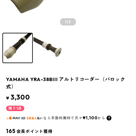
1
/2
YAMAHA YRA-38BIII アルトリコーダー（バロック
式）
3,300
¥
残り1点
¥1,100
なら
手数料無料で
月々
から
165
会員ポイント獲得