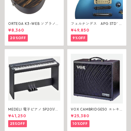
ORTEGA K3-WEB ソプラノ
フェルナンデス APG STD' 16
ウクレレ
VMB エレキギター
¥8,360
¥49,850
20%OFF
9%OFF
MEDELI 電子ピアノ SP201/BK
VOX CAMBRIDGE50 エレキ
専用スタンド(ST430)付き 88
ギターアンプ
¥41,250
¥25,380
鍵
25%OFF
10%OFF