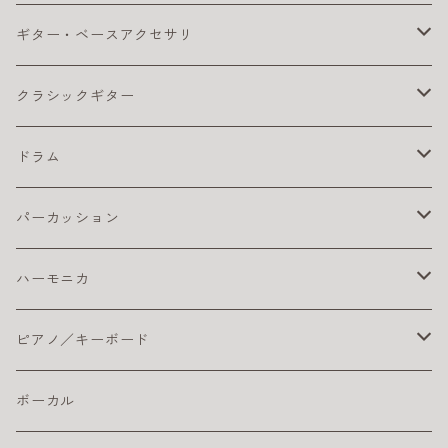
その他
ライブにおすすめのアコギ
ギター チューナー
ウクレレ初心者セット
クリーナー・ワックス
ソプラノ ウクレレ
エレキ エフェクター
ベース エフェクター
アルト
ギター・ベースアクセサリ
ピック
初心者におすすめのアコギ
クリーナー・ワックス
ライブにおすすめのウクレレ
その他
プレゼント向きのウクレレ
初心者におすすめのオカリナ（アルト）
テナー・ウクレレ
エレキギター弦
ベース 弦
ソプラノ
カポタスト
クラシックギター
楽器ケーブル
小学生におすすめのアコギ
その他
初心者におすすめウクレレ
楽器ケーブル
初心者セット／ソプラノウクレレ
エレキ弦 お買得パック
初心者におすすめのオカリナ
エレキギター本体
ベースアンプ
テナー
ギターチューナー
クラシック アクセサリ
ドラム
ピック
初心者におすすめウクレレ
おとなにオススメのエレキギター
練習用ベースアンプ
ギター チューナー
ベース本体
クリーナー・ワックス
クラシックギター弦
ドラム アクセサリ
パーカッション
楽器ケーブル
こどもにオススメのエレキギター
クラシックギター ピックアップ
ライブにおすすめのベース
コーティング弦
その他
ストラップ
クラシックギター本体
ドラムセット
初心者におすすめ
ハーモニカ
ライブにオススメのエレキギター
クリーナー・ワックス
初心者におすすめのベース
おとなにおすすめのクラシックギター
おすすめのドラムセット
カホン本体
その他
電子ドラム用アンプ
テンホールズ（ブルースハープ）
ピアノ／キーボード
初心者におすすめのエレキギター
楽器ケーブル
こどもにオススメのクラシックギター
ドラム・アクセサリー
カリンバ
ヘッドフォン
スズキ
ピック
ドラムスティック
複音ハーモニカ
電子ピアノ／キーボード
ボーカル