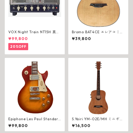
VOX Night Train NT15H 真空
Bromo BAT4CE エレアコ｜単
管ヘッド【アウトレット】
板×チューナー搭載
¥99,800
¥39,800
20%OFF
Epiphone Les Paul Standard
S.Yairi YM-02E/MH ミニギタ
50s Figured エレキギター W
ー エレアコ アコースティック
¥99,800
¥16,500
ashed Cherry Sunburst EIGL
ギター マホガニー ソフトケー
P5WCNH1
ス付属