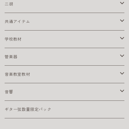
初心者にオススメのクラシックギター
激安ドラムセット
タングドラム
スズキ
キーボードアンプ
ピックアップ
二胡
練習パッド
初心者におすすめのキーボード
楽器ケーブル
二胡セット
共通アイテム
スネアドラム
初心者におすすめの電子ピアノ
初心者におすすめの二胡
クリーナー
学校教材
スタンド
電子ピアノ／キーボード用アクセサリ
その他
リコーダー
管楽器
ペダル
アルト リコーダー
ヘッドフォン
鍵盤ハーモニカ
アルトサックス
音楽教室教材
シンバル
ソプラノ リコーダー
メロディオン パーツ
サックスリード
ライブに便利なグッズ
テナーサックス
幼児向け
音響
サックスリード
練習に便利なグッズ
DTM
ギター弦数量限定パック
インターフェイス
譜面ファイル
PAセット