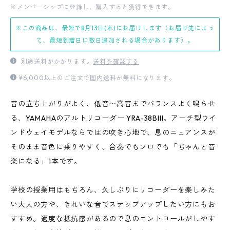
※
メンバーシップに登録
し、購入すると獲得できます。
※この商品は、最短で8月13日(木)にお届けします（お届け先によっ
て、最短到着日に数日追加される場合があります）。
別途送料がかかります。
送料を確認する
¥6,000以上のご注文で国内送料が無料になります。
音の立ち上がりがよく、低音〜高音までバランスよく鳴らせ
る、YAMAHAのアルトリコーダー YRA-38BIII。アーチ型ウイ
ンドウェイモデルならではの吹き心地で、息のニュアンスが
そのまま音色に乗りやすく、合奏でもソロでも「ちゃんと音
楽になる」1本です。
学校の授業用はもちろん、久しぶりにリコーダーを楽しみた
い大人の方や、きれいな音でステップアップしたい方にもお
すすめ。適度な抵抗感があるので息のコントロールがしやす